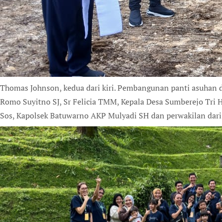
Thomas Johnson, kedua dari kiri. Pembangunan panti asuhan 
Romo Suyitno SJ, Sr Felicia TMM, Kepala Desa Sumberejo Tri
Sos, Kapolsek Batuwarno AKP Mulyadi SH dan perwakilan dari D