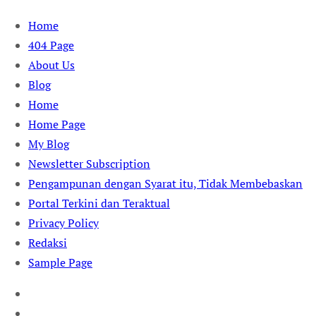
Skip
Home
to
404 Page
content
About Us
Blog
Home
Home Page
My Blog
Newsletter Subscription
Pengampunan dengan Syarat itu, Tidak Membebaskan
Portal Terkini dan Teraktual
Privacy Policy
Redaksi
Sample Page