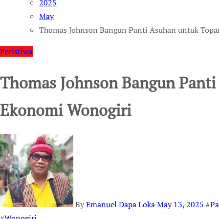
2025
May
Thomas Johnson Bangun Panti Asuhan untuk Topa
Peristiwa
Thomas Johnson Bangun Panti
Ekonomi Wonogiri
By
Emanuel Dapa Loka
May 13, 2025
#
Pa
#
Wonogiri