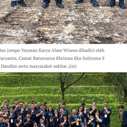
dan jompo Yayasan Karya Alam Wisesa dihadiri oleh
 Haryanto, Camat Batuwarno Khrisma Eko Sutiyono S
andim serta masyarakat sekitar. (ist)