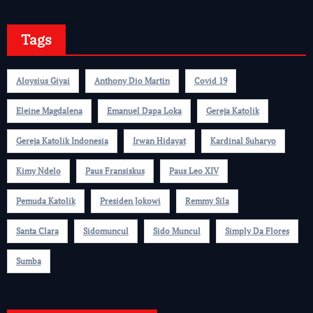
Tags
Aloysius Giyai
Anthony Dio Martin
Covid 19
Eleine Magdalena
Emanuel Dapa Loka
Gereja Katolik
Gereja Katolik Indonesia
Irwan Hidayat
Kardinal Suharyo
Kimy Ndelo
Paus Fransiskus
Paus Leo XIV
Pemuda Katolik
Presiden Jokowi
Remmy Sila
Santa Clara
Sidomuncul
Sido Muncul
Simply Da Flores
Sumba