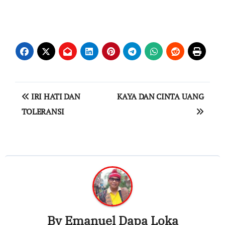
Post
IRI HATI DAN
KAYA DAN CINTA UANG
navigation
TOLERANSI
By
Emanuel Dapa Loka