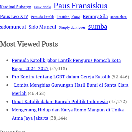
Paus Fransiskus
Kardinal Suharyo
Kimy Ndelo
Remmy Sila
Paus Leo XIV
Pemuda katolik
Presiden Jokowi
santa clara
sumba
sidomuncul
Sido Muncul
Simply da Flores
Most Viewed Posts
Pemuda Katolik Jabar Lantik Pengurus Komcab Kota
Bogor 2024-2027
(57,018)
Pro Kontra tentang LGBT dalam Gereja Katolik
(52,446)
Lomba Menghias Gunungan Hasil Bumi di Santa Clara
Meriah
(46,438)
Umat Katolik dalam Kancah Politik Indonesia
(45,272)
Mengenang Hidup dan Karya Romo Mangun di Unika
Atma Jaya Jakarta
(38,144)