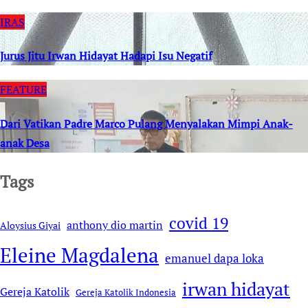
IRAS
Jurus Jitu Irwan Hidayat Hadapi Isu Negatif
FEATURE
Dari Vatikan Padre Marco Pulang Menyalakan Mimpi Anak-
anak Desa
Tags
covid 19
anthony dio martin
Aloysius Giyai
Eleine Magdalena
emanuel dapa loka
irwan hidayat
Gereja Katolik
Gereja Katolik Indonesia