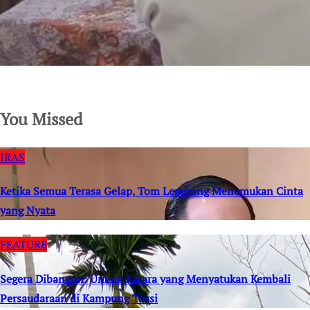
SuarNews.com
You Missed
IRAS
Ketika Semua Terasa Gelap, Tom Lembong Menemukan Cinta
yang Nyata
FEATURE
Segera Dibangun: Umma Karara yang Menyatukan Kembali
Persaudaraan di Kampung Tossi