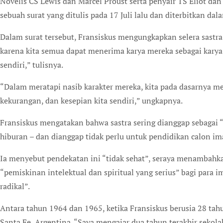
Novelis CS Lewis dan Marcel Proust serta penyair TS Eliot dan 
sebuah surat yang ditulis pada 17 Juli lalu dan diterbitkan da
Dalam surat tersebut, Fransiskus mengungkapkan selera sastra 
karena kita semua dapat menerima karya mereka sebagai karya k
sendiri,” tulisnya.
“Dalam meratapi nasib karakter mereka, kita pada dasarnya mera
kekurangan, dan kesepian kita sendiri,” ungkapnya.
Fransiskus mengatakan bahwa sastra sering dianggap sebagai 
hiburan – dan dianggap tidak perlu untuk pendidikan calon i
Ia menyebut pendekatan ini “tidak sehat”, seraya menambah
“pemiskinan intelektual dan spiritual yang serius” bagi par
radikal”.
Antara tahun 1964 dan 1965, ketika Fransiskus berusia 28 tahun
Santa Fe, Argentina. “Saya mengajar dua tahun terakhir seko