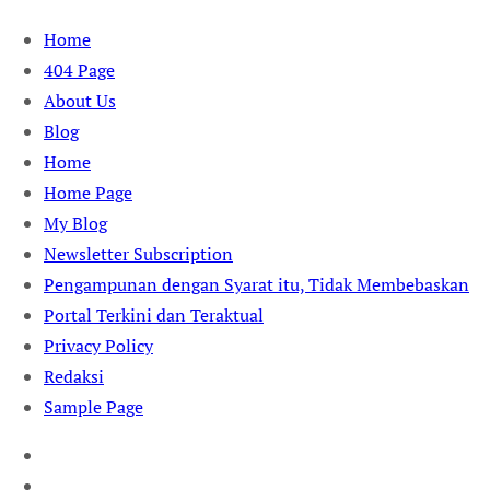
Skip
Home
to
404 Page
content
About Us
Blog
Home
Home Page
My Blog
Newsletter Subscription
Pengampunan dengan Syarat itu, Tidak Membebaskan
Portal Terkini dan Teraktual
Privacy Policy
Redaksi
Sample Page