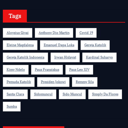
Tags
Aloysius Giyai
Anthony Dio Martin
Covid 19
Eleine Magdalena
Emanuel Dapa Loka
Gereja Katolik
Gereja Katolik Indonesia
Irwan Hidayat
Kardinal Suharyo
Kimy Ndelo
Paus Fransiskus
Paus Leo XIV
Pemuda Katolik
Presiden Jokowi
Remmy Sila
Santa Clara
Sidomuncul
Sido Muncul
Simply Da Flores
Sumba