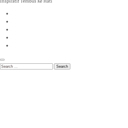
Inspiratif Tembus Ke Hati
Search
for: