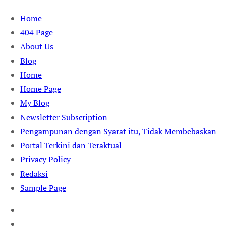
Skip
Home
to
404 Page
content
About Us
Blog
Home
Home Page
My Blog
Newsletter Subscription
Pengampunan dengan Syarat itu, Tidak Membebaskan
Portal Terkini dan Teraktual
Privacy Policy
Redaksi
Sample Page