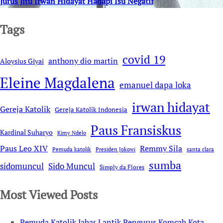
Jurus Jitu Irwan Hidayat Hadapi Isu Negatif
Tags
covid 19
anthony dio martin
Aloysius Giyai
Eleine Magdalena
emanuel dapa loka
irwan hidayat
Gereja Katolik
Gereja Katolik Indonesia
Paus Fransiskus
Kardinal Suharyo
Kimy Ndelo
Remmy Sila
Paus Leo XIV
Pemuda katolik
Presiden Jokowi
santa clara
sumba
sidomuncul
Sido Muncul
Simply da Flores
Most Viewed Posts
Pemuda Katolik Jabar Lantik Pengurus Komcab Kota