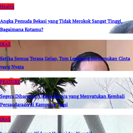
Health
Angka Pemuda Bekasi yang Tidak Merokok Sangat Tinggi,
Bagaimana Kotamu?
IRAS
Ketika Semua Terasa Gelap, Tom Lembong Menemukan Cinta
yang Nyata
FEATURE
Segera Dibangun: Umma Karara yang Menyatukan Kembali
Persaudaraan di Kampung Tossi
IRAS