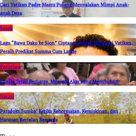
Dari Vatikan Padre Marco Pulang Menyalakan Mimpi Anak-
anak Desa
Sosok
Lagu “Bawa Daku ke Sion” Ciptaan Pejabat Dikasteri Vatikan,
Peraih Predikat Summa Cum Laude
Peristiwa
Lansia Tetap Berharga, Menjadi Akar yang Menghidupi
Narasi
Paradoks Sumba: Ketika Kehormatan, Kemiskinan, dan
Harapan Berjalan Bersama