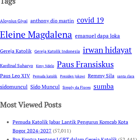
Tags
covid 19
anthony dio martin
Aloysius Giyai
Eleine Magdalena
emanuel dapa loka
irwan hidayat
Gereja Katolik
Gereja Katolik Indonesia
Paus Fransiskus
Kardinal Suharyo
Kimy Ndelo
Remmy Sila
Paus Leo XIV
Pemuda katolik
Presiden Jokowi
santa clara
sumba
sidomuncul
Sido Muncul
Simply da Flores
Most Viewed Posts
Pemuda Katolik Jabar Lantik Pengurus Komcab Kota
Bogor 2024-2027
(57,011)
Pro Kontra tentang LGBT dalam Gereja Katolik
(52,441)