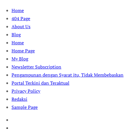
Skip
Home
to
404 Page
content
About Us
Blog
Home
Home Page
My Blog
Newsletter Subscription
Pengampunan dengan Syarat itu, Tidak Membebaskan
Portal Terkini dan Teraktual
Privacy Policy
Redaksi
Sample Page