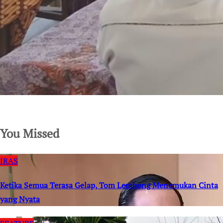
SuarNews.com
You Missed
IRAS
Ketika Semua Terasa Gelap, Tom Lembong Menemukan Cinta
yang Nyata