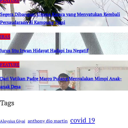
FEATURE
Segera Dibangun: Umma Karara yang Menyatukan Kembali
Persaudaraan di Kampung Tossi
IRAS
Jurus Jitu Irwan Hidayat Hadapi Isu Negatif
FEATURE
Dari Vatikan Padre Marco Pulang Menyalakan Mimpi Anak-
anak Desa
Tags
covid 19
anthony dio martin
Aloysius Giyai