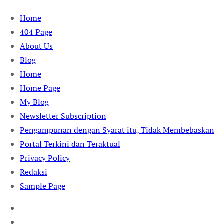
Skip
Home
to
404 Page
content
About Us
Blog
Home
Home Page
My Blog
Newsletter Subscription
Pengampunan dengan Syarat itu, Tidak Membebaskan
Portal Terkini dan Teraktual
Privacy Policy
Redaksi
Sample Page