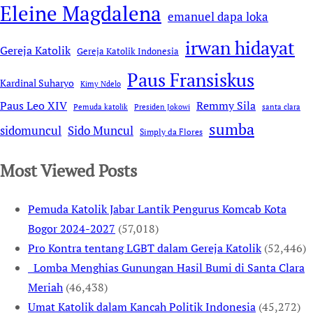
Eleine Magdalena
emanuel dapa loka
irwan hidayat
Gereja Katolik
Gereja Katolik Indonesia
Paus Fransiskus
Kardinal Suharyo
Kimy Ndelo
Remmy Sila
Paus Leo XIV
Pemuda katolik
Presiden Jokowi
santa clara
sumba
sidomuncul
Sido Muncul
Simply da Flores
Most Viewed Posts
Pemuda Katolik Jabar Lantik Pengurus Komcab Kota
Bogor 2024-2027
(57,018)
Pro Kontra tentang LGBT dalam Gereja Katolik
(52,446)
Lomba Menghias Gunungan Hasil Bumi di Santa Clara
Meriah
(46,438)
Umat Katolik dalam Kancah Politik Indonesia
(45,272)