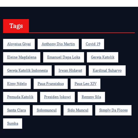
Tags
Aloysius Giyai
Anthony Dio Martin
Covid 19
Eleine Magdalena
Emanuel Dapa Loka
Gereja Katolik
Gereja Katolik Indonesia
Irwan Hidayat
Kardinal Suharyo
Kimy Ndelo
Paus Fransiskus
Paus Leo XIV
Pemuda Katolik
Presiden Jokowi
Remmy Sila
Santa Clara
Sidomuncul
Sido Muncul
Simply Da Flores
Sumba