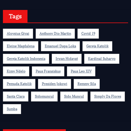
Tags
Aloysius Giyai
Anthony Dio Martin
Covid 19
Eleine Magdalena
Emanuel Dapa Loka
Gereja Katolik
Gereja Katolik Indonesia
Irwan Hidayat
Kardinal Suharyo
Kimy Ndelo
Paus Fransiskus
Paus Leo XIV
Pemuda Katolik
Presiden Jokowi
Remmy Sila
Santa Clara
Sidomuncul
Sido Muncul
Simply Da Flores
Sumba