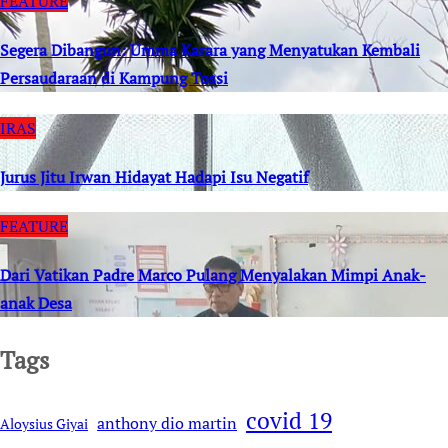
FEATURE
Segera Dibangun: Umma Karara yang Menyatukan Kembali
Persaudaraan di Kampung Tossi
IRAS
Jurus Jitu Irwan Hidayat Hadapi Isu Negatif
FEATURE
Dari Vatikan Padre Marco Pulang Menyalakan Mimpi Anak-
anak Desa
Tags
covid 19
anthony dio martin
Aloysius Giyai