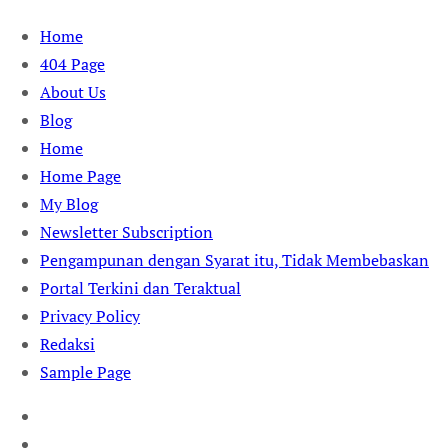
Skip
Home
to
404 Page
content
About Us
Blog
Home
Home Page
My Blog
Newsletter Subscription
Pengampunan dengan Syarat itu, Tidak Membebaskan
Portal Terkini dan Teraktual
Privacy Policy
Redaksi
Sample Page