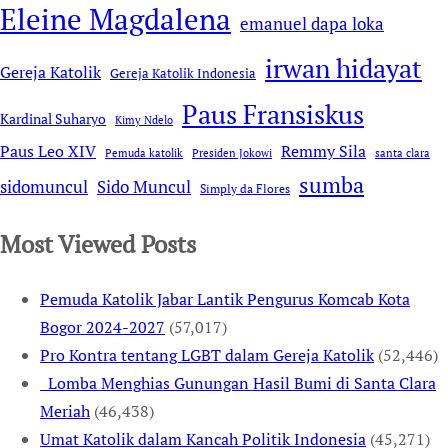
Eleine Magdalena
emanuel dapa loka
irwan hidayat
Gereja Katolik
Gereja Katolik Indonesia
Paus Fransiskus
Kardinal Suharyo
Kimy Ndelo
Remmy Sila
Paus Leo XIV
Pemuda katolik
Presiden Jokowi
santa clara
sumba
sidomuncul
Sido Muncul
Simply da Flores
Most Viewed Posts
Pemuda Katolik Jabar Lantik Pengurus Komcab Kota
Bogor 2024-2027
(57,017)
Pro Kontra tentang LGBT dalam Gereja Katolik
(52,446)
Lomba Menghias Gunungan Hasil Bumi di Santa Clara
Meriah
(46,438)
Umat Katolik dalam Kancah Politik Indonesia
(45,271)