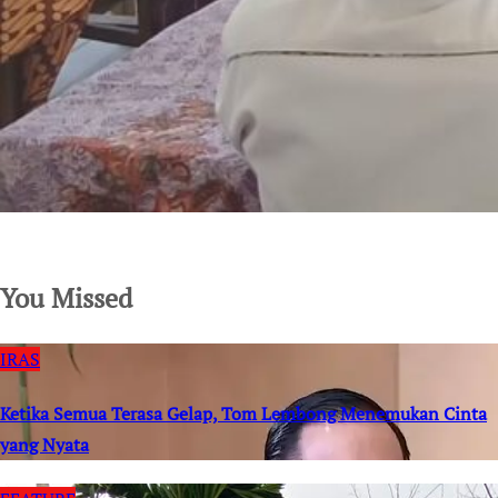
SuarNews.com
You Missed
IRAS
Ketika Semua Terasa Gelap, Tom Lembong Menemukan Cinta
yang Nyata