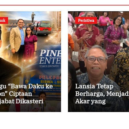
sok
Peristiwa
gu “Bawa Daku ke
Lansia Tetap
on” Ciptaan
Berharga, Menjad
jabat Dikasteri
Akar yang
tikan, Peraih
Menghidupi
edikat Summa
m Laude