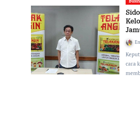
Busin
Sid
Kel
Jam
Em
Keputusan DR (HC) Irwan Hidayat untuk berhenti meniru
cara 
memb