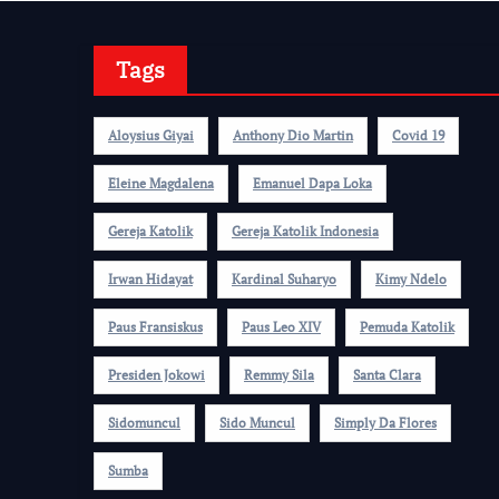
Tags
Aloysius Giyai
Anthony Dio Martin
Covid 19
Eleine Magdalena
Emanuel Dapa Loka
Gereja Katolik
Gereja Katolik Indonesia
Irwan Hidayat
Kardinal Suharyo
Kimy Ndelo
Paus Fransiskus
Paus Leo XIV
Pemuda Katolik
Presiden Jokowi
Remmy Sila
Santa Clara
Sidomuncul
Sido Muncul
Simply Da Flores
Sumba