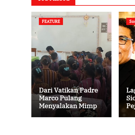
FEATURE
So
Dari Vatikan Padre
La
Marco Pulang
Si
Menyalakan Mimpi
Pe
Anak-anak Desa
Va
Pr
Cu