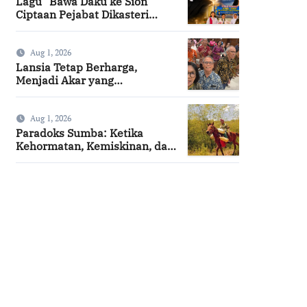
Lagu “Bawa Daku ke Sion”
Ciptaan Pejabat Dikasteri
Vatikan, Peraih Predikat
Summa Cum Laude
Aug 1, 2026
Lansia Tetap Berharga,
Menjadi Akar yang
Menghidupi
Aug 1, 2026
Paradoks Sumba: Ketika
Kehormatan, Kemiskinan, dan
Harapan Berjalan Bersama
SuarNews.com