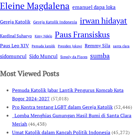
Eleine Magdalena
emanuel dapa loka
irwan hidayat
Gereja Katolik
Gereja Katolik Indonesia
Paus Fransiskus
Kardinal Suharyo
Kimy Ndelo
Remmy Sila
Paus Leo XIV
Pemuda katolik
Presiden Jokowi
santa clara
sumba
sidomuncul
Sido Muncul
Simply da Flores
Most Viewed Posts
Pemuda Katolik Jabar Lantik Pengurus Komcab Kota
Bogor 2024-2027
(57,018)
Pro Kontra tentang LGBT dalam Gereja Katolik
(52,446)
Lomba Menghias Gunungan Hasil Bumi di Santa Clara
Meriah
(46,438)
Umat Katolik dalam Kancah Politik Indonesia
(45,272)