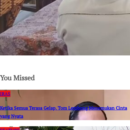
SuarNews.com
You Missed
IRAS
Ketika Semua Terasa Gelap, Tom Lembong Menemukan Cinta
yang Nyata