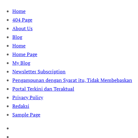
Skip
Home
to
404 Page
content
About Us
Blog
Home
Home Page
My Blog
Newsletter Subscription
Pengampunan dengan Syarat itu, Tidak Membebaskan
Portal Terkini dan Teraktual
Privacy Policy
Redaksi
Sample Page