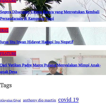
FEATURE
Segera Dibangun: Umma Karara yang Menyatukan Kembali
Persaudaraan di Kampung Tossi
IRAS
Jurus Jitu Irwan Hidayat Hadapi Isu Negatif
FEATURE
Dari Vatikan Padre Marco Pulang Menyalakan Mimpi Anak-
anak Desa
Tags
covid 19
anthony dio martin
Aloysius Giyai