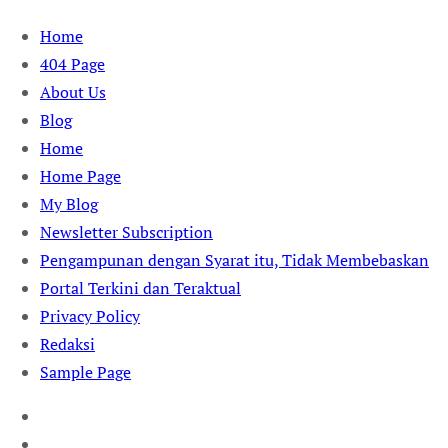
Skip
Home
to
404 Page
content
About Us
Blog
Home
Home Page
My Blog
Newsletter Subscription
Pengampunan dengan Syarat itu, Tidak Membebaskan
Portal Terkini dan Teraktual
Privacy Policy
Redaksi
Sample Page