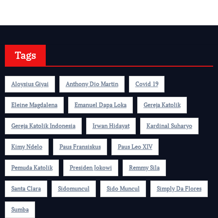
Tags
Aloysius Giyai
Anthony Dio Martin
Covid 19
Eleine Magdalena
Emanuel Dapa Loka
Gereja Katolik
Gereja Katolik Indonesia
Irwan Hidayat
Kardinal Suharyo
Kimy Ndelo
Paus Fransiskus
Paus Leo XIV
Pemuda Katolik
Presiden Jokowi
Remmy Sila
Santa Clara
Sidomuncul
Sido Muncul
Simply Da Flores
Sumba