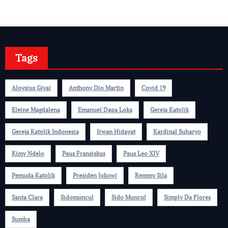
Tags
Aloysius Giyai
Anthony Dio Martin
Covid 19
Eleine Magdalena
Emanuel Dapa Loka
Gereja Katolik
Gereja Katolik Indonesia
Irwan Hidayat
Kardinal Suharyo
Kimy Ndelo
Paus Fransiskus
Paus Leo XIV
Pemuda Katolik
Presiden Jokowi
Remmy Sila
Santa Clara
Sidomuncul
Sido Muncul
Simply Da Flores
Sumba