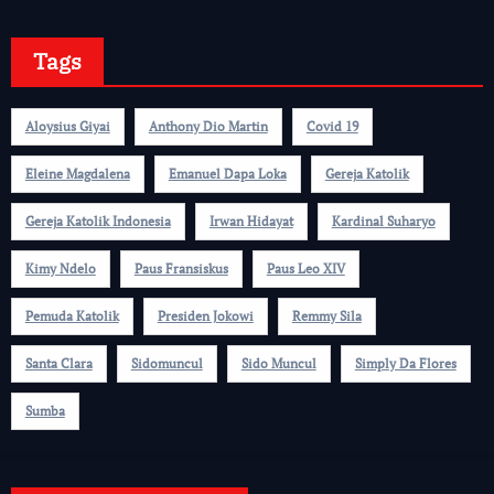
Tags
Aloysius Giyai
Anthony Dio Martin
Covid 19
Eleine Magdalena
Emanuel Dapa Loka
Gereja Katolik
Gereja Katolik Indonesia
Irwan Hidayat
Kardinal Suharyo
Kimy Ndelo
Paus Fransiskus
Paus Leo XIV
Pemuda Katolik
Presiden Jokowi
Remmy Sila
Santa Clara
Sidomuncul
Sido Muncul
Simply Da Flores
Sumba