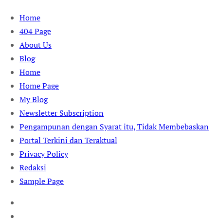
Skip
Home
to
404 Page
content
About Us
Blog
Home
Home Page
My Blog
Newsletter Subscription
Pengampunan dengan Syarat itu, Tidak Membebaskan
Portal Terkini dan Teraktual
Privacy Policy
Redaksi
Sample Page