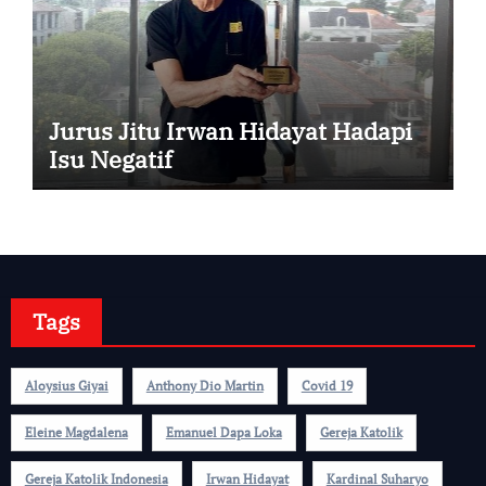
Jurus Jitu Irwan Hidayat Hadapi
Isu Negatif
Tags
Aloysius Giyai
Anthony Dio Martin
Covid 19
Eleine Magdalena
Emanuel Dapa Loka
Gereja Katolik
Gereja Katolik Indonesia
Irwan Hidayat
Kardinal Suharyo