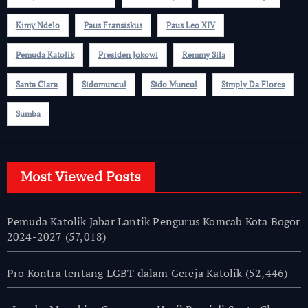
Kimy Ndelo
Paus Fransiskus
Paus Leo XIV
Pemuda Katolik
Presiden Jokowi
Remmy Sila
Santa Clara
Sidomuncul
Sido Muncul
Simply Da Flores
Sumba
Most Viewed Posts
Pemuda Katolik Jabar Lantik Pengurus Komcab Kota Bogor
2024-2027
(57,018)
Pro Kontra tentang LGBT dalam Gereja Katolik
(52,446)