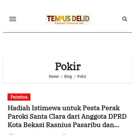
Skip
to
content
Pokir
Home
Blog
Pokir
Peristiwa
Hadiah Istimewa untuk Pesta Perak
Paroki Santa Clara dari Anggota DPRD
Kota Bekasi Rasnius Pasaribu dan
Pemerintah Kota Bekasi