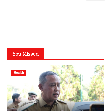
SuarNews.com
You Missed
Health