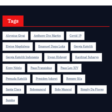
Tags
Aloysius Giyai
Anthony Dio Martin
Covid 19
Eleine Magdalena
Emanuel Dapa Loka
Gereja Katolik
Gereja Katolik Indonesia
Irwan Hidayat
Kardinal Suharyo
Kimy Ndelo
Paus Fransiskus
Paus Leo XIV
Pemuda Katolik
Presiden Jokowi
Remmy Sila
Santa Clara
Sidomuncul
Sido Muncul
Simply Da Flores
Sumba