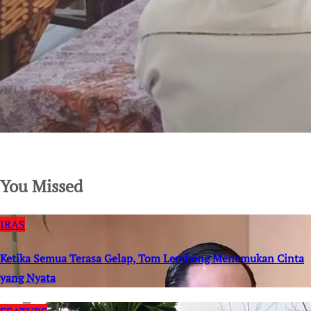
SuarNews.com
You Missed
IRAS
Ketika Semua Terasa Gelap, Tom Lembong Menemukan Cinta
yang Nyata