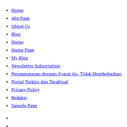
Skip
Home
to
404 Page
content
About Us
Blog
Home
Home Page
My Blog
Newsletter Subscription
Pengampunan dengan Syarat itu, Tidak Membebaskan
Portal Terkini dan Teraktual
Privacy Policy
Redaksi
Sample Page