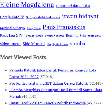
Eleine Magdalena
emanuel dapa loka
irwan hidayat
Gereja Katolik
Gereja Katolik Indonesia
Paus Fransiskus
Kardinal Suharyo
Kimy Ndelo
Remmy Sila
Paus Leo XIV
Pemuda katolik
Presiden Jokowi
santa clara
sumba
sidomuncul
Sido Muncul
Simply da Flores
Most Viewed Posts
Pemuda Katolik Jabar Lantik Pengurus Komcab Kota
Bogor 2024-2027
(57,018)
Pro Kontra tentang LGBT dalam Gereja Katolik
(52,446)
Lomba Menghias Gunungan Hasil Bumi di Santa Clara
Meriah
(46,438)
Umat Katolik dalam Kancah Politik Indonesia
(45,272)