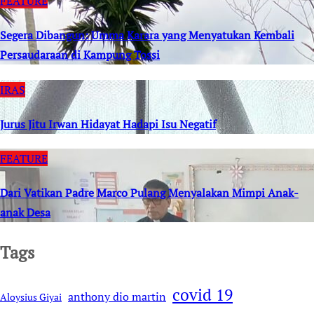
FEATURE
Segera Dibangun: Umma Karara yang Menyatukan Kembali
Persaudaraan di Kampung Tossi
IRAS
Jurus Jitu Irwan Hidayat Hadapi Isu Negatif
FEATURE
Dari Vatikan Padre Marco Pulang Menyalakan Mimpi Anak-
anak Desa
Tags
covid 19
anthony dio martin
Aloysius Giyai