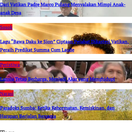
Dari Vatikan Padre Marco Pulang Menyalakan Mimpi Anak-
anak Desa
Sosok
Lagu “Bawa Daku ke Sion” Ciptaan Pejabat Dikasteri Vatikan,
Peraih Predikat Summa Cum Laude
Peristiwa
Lansia Tetap Berharga, Menjadi Akar yang Menghidupi
Narasi
Paradoks Sumba: Ketika Kehormatan, Kemiskinan, dan
Harapan Berjalan Bersama