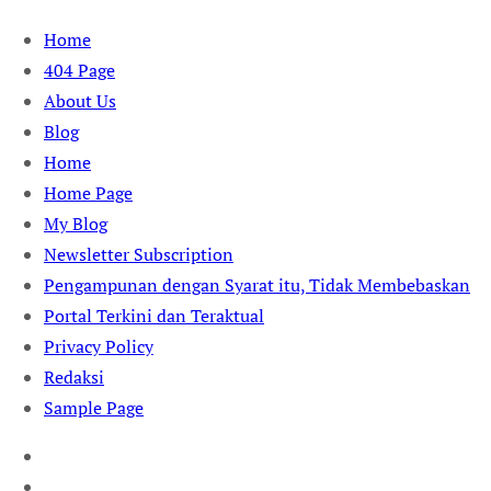
Skip
Home
to
404 Page
content
About Us
Blog
Home
Home Page
My Blog
Newsletter Subscription
Pengampunan dengan Syarat itu, Tidak Membebaskan
Portal Terkini dan Teraktual
Privacy Policy
Redaksi
Sample Page