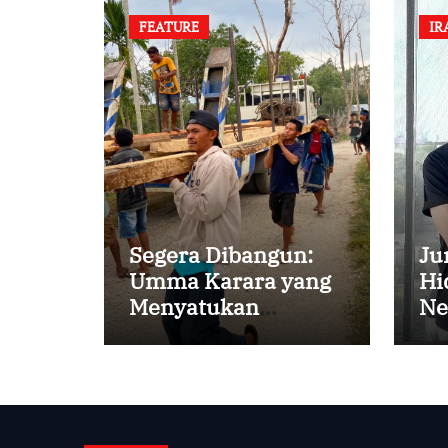
FEATURE
IR
Segera Dibangun:
Ju
Umma Karara yang
Hi
Menyatukan
Ne
Kembali
Persaudaraan di
Kampung Tossi