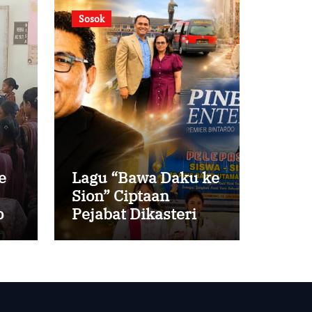
Sosok
e
Lagu “Bawa Daku ke
Sion” Ciptaan
i
Pejabat Dikasteri
Vatikan, Peraih
Predikat Summa
Cum Laude