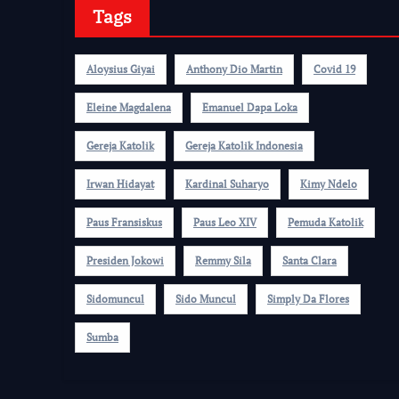
Tags
Aloysius Giyai
Anthony Dio Martin
Covid 19
Eleine Magdalena
Emanuel Dapa Loka
Gereja Katolik
Gereja Katolik Indonesia
Irwan Hidayat
Kardinal Suharyo
Kimy Ndelo
Paus Fransiskus
Paus Leo XIV
Pemuda Katolik
Presiden Jokowi
Remmy Sila
Santa Clara
Sidomuncul
Sido Muncul
Simply Da Flores
Sumba