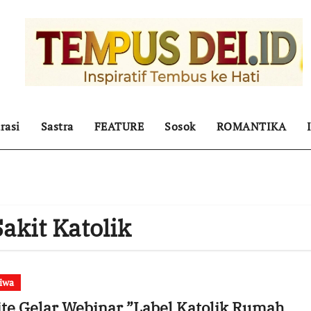
rasi
Sastra
FEATURE
Sosok
ROMANTIKA
akit Katolik
tiwa
ite Gelar Webinar ”Label Katolik Rumah