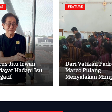
AS
FEATURE
rus Jitu Irwan
Dari Vatikan Padr
dayat Hadapi Isu
Marco Pulang
gatif
Menyalakan Mimp
Anak-anak Desa