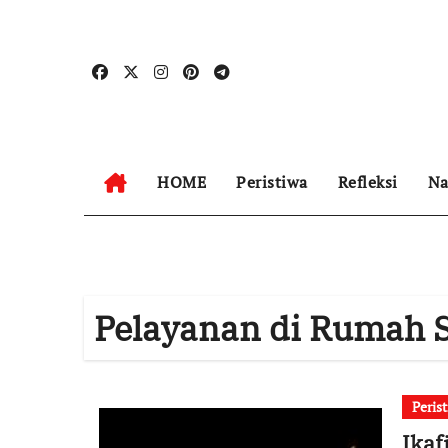
Skip
to
content
HOME
Peristiwa
Refleksi
Na
Pelayanan di Rumah S
Peris
Ikaf