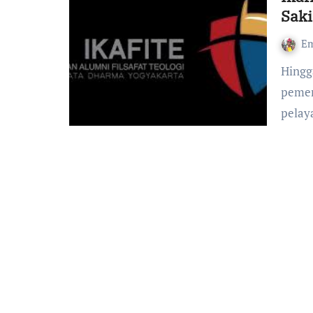
Saki
Em
Hingga kini, Gereja Katolik merupakan lembaga non-
pemer
pelay