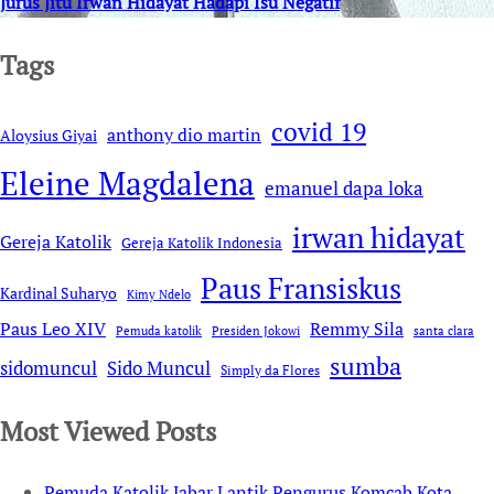
Jurus Jitu Irwan Hidayat Hadapi Isu Negatif
Tags
covid 19
anthony dio martin
Aloysius Giyai
Eleine Magdalena
emanuel dapa loka
irwan hidayat
Gereja Katolik
Gereja Katolik Indonesia
Paus Fransiskus
Kardinal Suharyo
Kimy Ndelo
Remmy Sila
Paus Leo XIV
Pemuda katolik
Presiden Jokowi
santa clara
sumba
sidomuncul
Sido Muncul
Simply da Flores
Most Viewed Posts
Pemuda Katolik Jabar Lantik Pengurus Komcab Kota