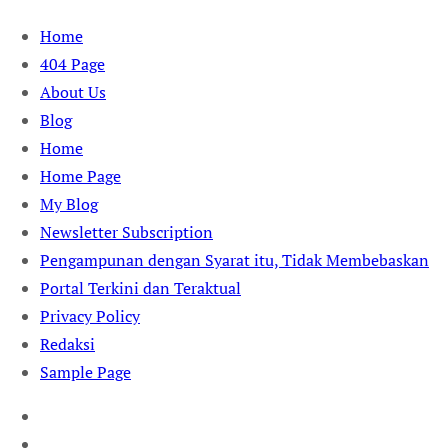
Skip
Home
to
404 Page
content
About Us
Blog
Home
Home Page
My Blog
Newsletter Subscription
Pengampunan dengan Syarat itu, Tidak Membebaskan
Portal Terkini dan Teraktual
Privacy Policy
Redaksi
Sample Page