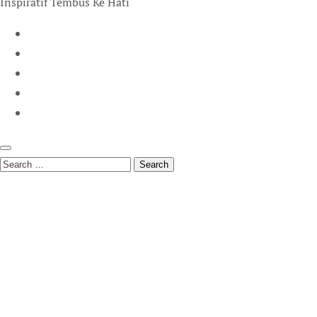
Inspiratif Tembus Ke Hati
Search
for: