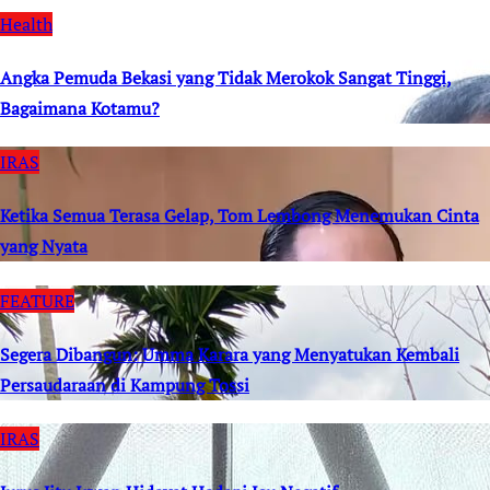
Health
Angka Pemuda Bekasi yang Tidak Merokok Sangat Tinggi,
Bagaimana Kotamu?
IRAS
Ketika Semua Terasa Gelap, Tom Lembong Menemukan Cinta
yang Nyata
FEATURE
Segera Dibangun: Umma Karara yang Menyatukan Kembali
Persaudaraan di Kampung Tossi
IRAS