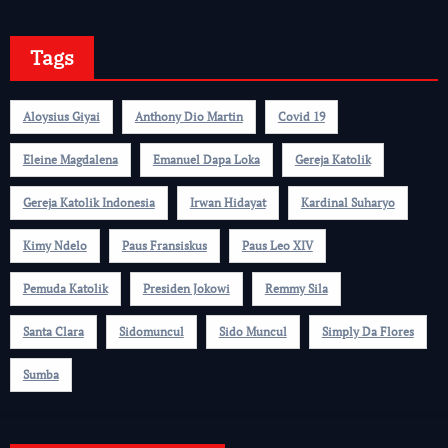
Tags
Aloysius Giyai
Anthony Dio Martin
Covid 19
Eleine Magdalena
Emanuel Dapa Loka
Gereja Katolik
Gereja Katolik Indonesia
Irwan Hidayat
Kardinal Suharyo
Kimy Ndelo
Paus Fransiskus
Paus Leo XIV
Pemuda Katolik
Presiden Jokowi
Remmy Sila
Santa Clara
Sidomuncul
Sido Muncul
Simply Da Flores
Sumba