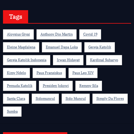
Tags
Aloysius Giyai
Anthony Dio Martin
Covid 19
Eleine Magdalena
Emanuel Dapa Loka
Gereja Katolik
Gereja Katolik Indonesia
Irwan Hidayat
Kardinal Suharyo
Kimy Ndelo
Paus Fransiskus
Paus Leo XIV
Pemuda Katolik
Presiden Jokowi
Remmy Sila
Santa Clara
Sidomuncul
Sido Muncul
Simply Da Flores
Sumba