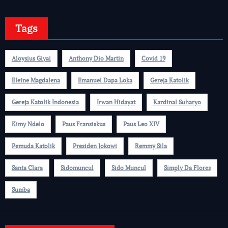
Tags
Aloysius Giyai
Anthony Dio Martin
Covid 19
Eleine Magdalena
Emanuel Dapa Loka
Gereja Katolik
Gereja Katolik Indonesia
Irwan Hidayat
Kardinal Suharyo
Kimy Ndelo
Paus Fransiskus
Paus Leo XIV
Pemuda Katolik
Presiden Jokowi
Remmy Sila
Santa Clara
Sidomuncul
Sido Muncul
Simply Da Flores
Sumba