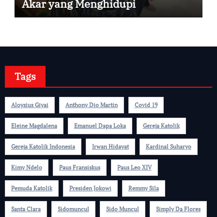
Akar yang Menghidupi
Tags
Aloysius Giyai
Anthony Dio Martin
Covid 19
Eleine Magdalena
Emanuel Dapa Loka
Gereja Katolik
Gereja Katolik Indonesia
Irwan Hidayat
Kardinal Suharyo
Kimy Ndelo
Paus Fransiskus
Paus Leo XIV
Pemuda Katolik
Presiden Jokowi
Remmy Sila
Santa Clara
Sidomuncul
Sido Muncul
Simply Da Flores