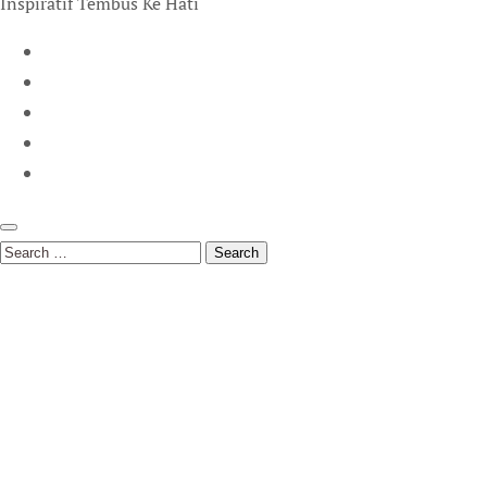
Inspiratif Tembus Ke Hati
Search
for: