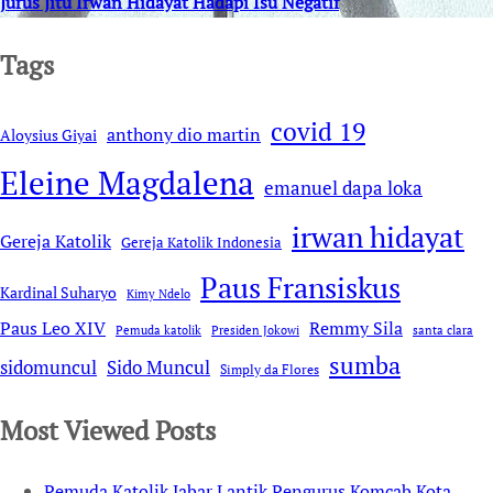
Jurus Jitu Irwan Hidayat Hadapi Isu Negatif
Tags
covid 19
anthony dio martin
Aloysius Giyai
Eleine Magdalena
emanuel dapa loka
irwan hidayat
Gereja Katolik
Gereja Katolik Indonesia
Paus Fransiskus
Kardinal Suharyo
Kimy Ndelo
Remmy Sila
Paus Leo XIV
Pemuda katolik
Presiden Jokowi
santa clara
sumba
sidomuncul
Sido Muncul
Simply da Flores
Most Viewed Posts
Pemuda Katolik Jabar Lantik Pengurus Komcab Kota