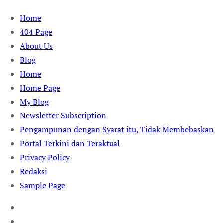
Skip
Home
to
404 Page
content
About Us
Blog
Home
Home Page
My Blog
Newsletter Subscription
Pengampunan dengan Syarat itu, Tidak Membebaskan
Portal Terkini dan Teraktual
Privacy Policy
Redaksi
Sample Page