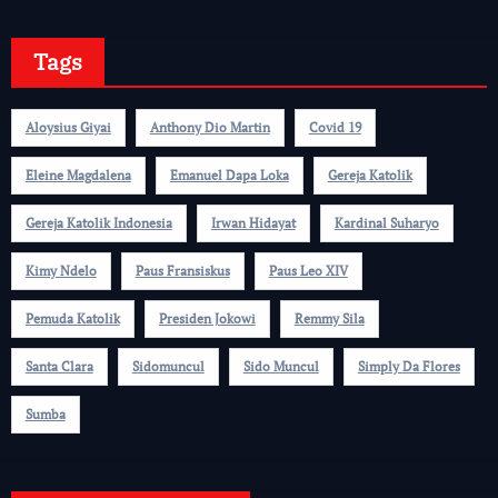
Tags
Aloysius Giyai
Anthony Dio Martin
Covid 19
Eleine Magdalena
Emanuel Dapa Loka
Gereja Katolik
Gereja Katolik Indonesia
Irwan Hidayat
Kardinal Suharyo
Kimy Ndelo
Paus Fransiskus
Paus Leo XIV
Pemuda Katolik
Presiden Jokowi
Remmy Sila
Santa Clara
Sidomuncul
Sido Muncul
Simply Da Flores
Sumba