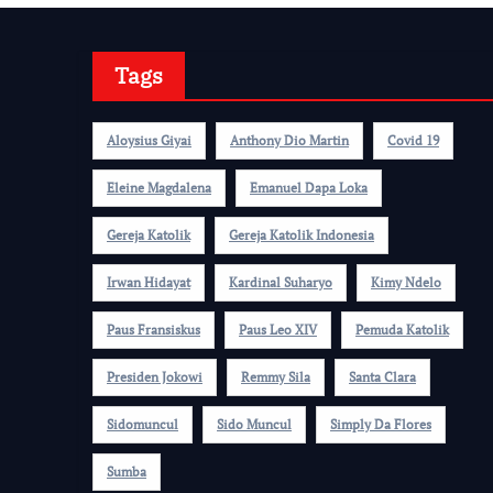
Tags
Aloysius Giyai
Anthony Dio Martin
Covid 19
Eleine Magdalena
Emanuel Dapa Loka
Gereja Katolik
Gereja Katolik Indonesia
Irwan Hidayat
Kardinal Suharyo
Kimy Ndelo
Paus Fransiskus
Paus Leo XIV
Pemuda Katolik
Presiden Jokowi
Remmy Sila
Santa Clara
Sidomuncul
Sido Muncul
Simply Da Flores
Sumba