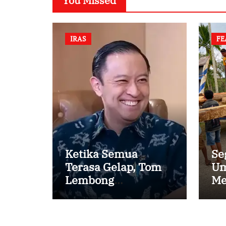
You Missed
IRAS
FE
Ketika Semua
Se
Terasa Gelap, Tom
Um
Lembong
Me
Menemukan Cinta
Ke
yang Nyata
Pe
Ka