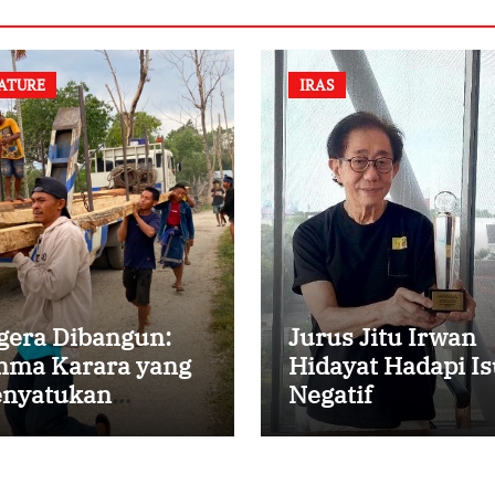
ATURE
IRAS
gera Dibangun:
Jurus Jitu Irwan
ma Karara yang
Hidayat Hadapi Is
nyatukan
Negatif
mbali
rsaudaraan di
mpung Tossi