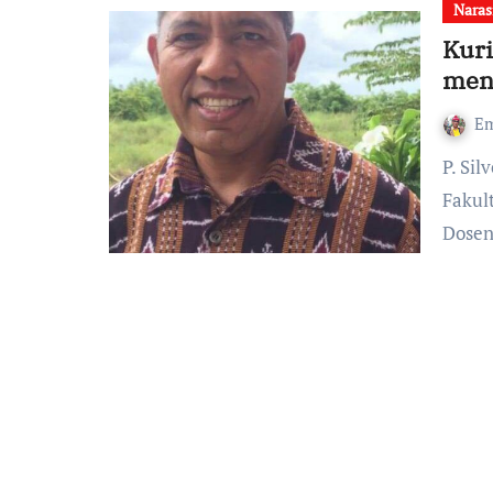
Naras
Kuri
men
Em
P. Silvester Nusa, CSsR, Alumnus Program Pascasarjana
Fakul
Dosen