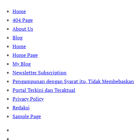
Skip
Home
to
404 Page
content
About Us
Blog
Home
Home Page
My Blog
Newsletter Subscription
Pengampunan dengan Syarat itu, Tidak Membebaskan
Portal Terkini dan Teraktual
Privacy Policy
Redaksi
Sample Page