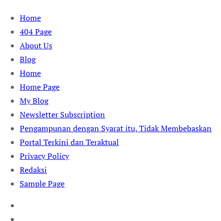
Skip
Home
to
404 Page
content
About Us
Blog
Home
Home Page
My Blog
Newsletter Subscription
Pengampunan dengan Syarat itu, Tidak Membebaskan
Portal Terkini dan Teraktual
Privacy Policy
Redaksi
Sample Page