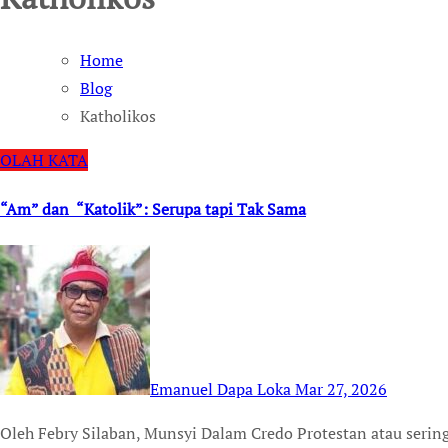
Home
Blog
Katholikos
OLAH KATA
“Am” dan “Katolik”: Serupa tapi Tak Sama
Emanuel Dapa Loka
Mar 27, 2026
Oleh Febry Silaban, Munsyi Dalam Credo Protestan atau sering disebut “Pengakuan Iman Rasuli”, ada bagian yang