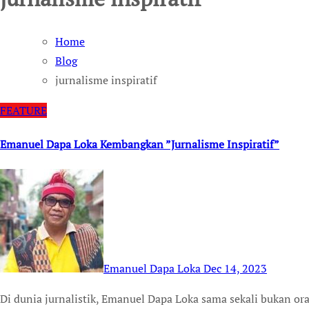
Home
Blog
jurnalisme inspiratif
FEATURE
Emanuel Dapa Loka Kembangkan ”Jurnalisme Inspiratif”
Emanuel Dapa Loka
Dec 14, 2023
Di dunia jurnalistik, Emanuel Dapa Loka sama sekali bukan orang baru. Bahkan sejak masih menjadi mahasiswa di