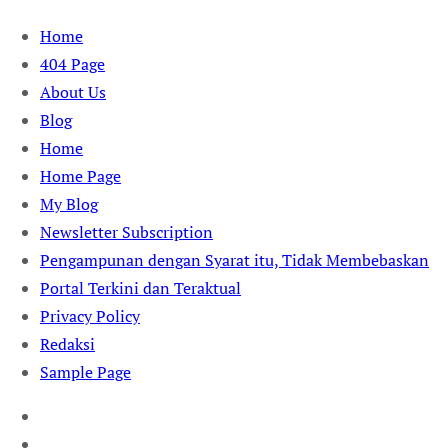
Skip
Home
to
404 Page
content
About Us
Blog
Home
Home Page
My Blog
Newsletter Subscription
Pengampunan dengan Syarat itu, Tidak Membebaskan
Portal Terkini dan Teraktual
Privacy Policy
Redaksi
Sample Page