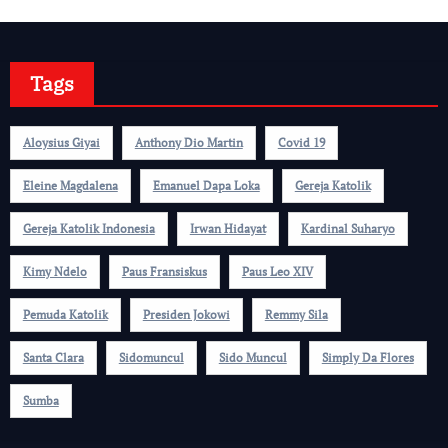
Tags
Aloysius Giyai
Anthony Dio Martin
Covid 19
Eleine Magdalena
Emanuel Dapa Loka
Gereja Katolik
Gereja Katolik Indonesia
Irwan Hidayat
Kardinal Suharyo
Kimy Ndelo
Paus Fransiskus
Paus Leo XIV
Pemuda Katolik
Presiden Jokowi
Remmy Sila
Santa Clara
Sidomuncul
Sido Muncul
Simply Da Flores
Sumba