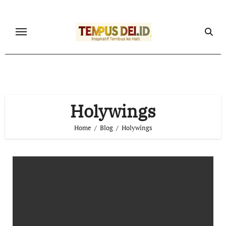
Skip
to
content
Holywings
Home
Blog
Holywings