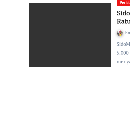
Peris
Sid
Ratu
Em
SidoMuncul targetkan operasi bibir sumbing kepada 4.000-
5.000
menya