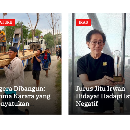
ATURE
IRAS
gera Dibangun:
Jurus Jitu Irwan
ma Karara yang
Hidayat Hadapi Is
nyatukan
Negatif
mbali
rsaudaraan di
mpung Tossi