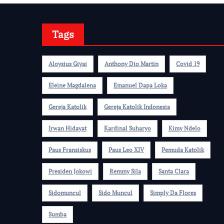
Tags
Aloysius Giyai
Anthony Dio Martin
Covid 19
Eleine Magdalena
Emanuel Dapa Loka
Gereja Katolik
Gereja Katolik Indonesia
Irwan Hidayat
Kardinal Suharyo
Kimy Ndelo
Paus Fransiskus
Paus Leo XIV
Pemuda Katolik
Presiden Jokowi
Remmy Sila
Santa Clara
Sidomuncul
Sido Muncul
Simply Da Flores
Sumba