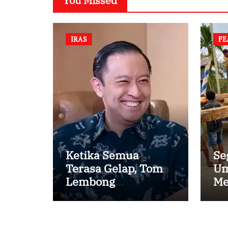
You Missed
IRAS
FE
Ketika Semua
Se
Terasa Gelap, Tom
Um
Lembong
Me
Menemukan Cinta
Ke
yang Nyata
Pe
Ka