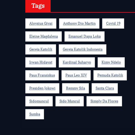
Tags
Aloysius Giyai
Anthony Dio Martin
Covid 19
Eleine Magdalena
Emanuel Dapa Loka
Gereja Katolik
Gereja Katolik Indonesia
Irwan Hidayat
Kardinal Suharyo
Kimy Ndelo
Paus Fransiskus
Paus Leo XIV
Pemuda Katolik
Presiden Jokowi
Remmy Sila
Santa Clara
Sidomuncul
Sido Muncul
Simply Da Flores
Sumba