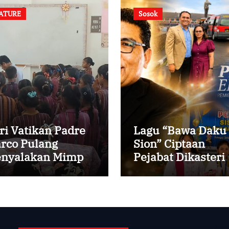
ATURE
Sosok
ri Vatikan Padre
Lagu “Bawa Daku
rco Pulang
Sion” Ciptaan
nyalakan Mimpi
Pejabat Dikasteri
ak-anak Desa
Vatikan, Peraih
Predikat Summa
Cum Laude