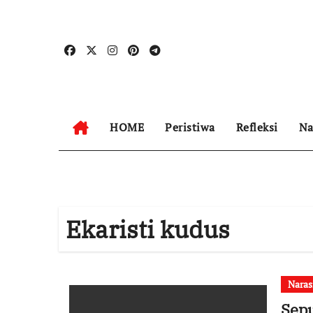
Skip
to
content
HOME
Peristiwa
Refleksi
Na
Ekaristi kudus
Naras
Sep