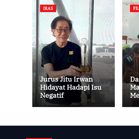
IRAS
FE
Jurus Jitu Irwan
Da
Hidayat Hadapi Isu
Ma
Negatif
Me
An