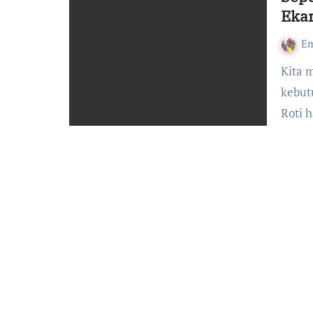
Ekar
Em
Kita memiliki Bapa surgawi yang mengetahui setiap
kebut
Roti 