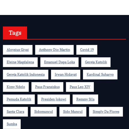
Tags
Aloysius Giyai
Anthony Dio Martin
Covid 19
Eleine Magdalena
Emanuel Dapa Loka
Gereja Katolik
Gereja Katolik Indonesia
Irwan Hidayat
Kardinal Suharyo
Kimy Ndelo
Paus Fransiskus
Paus Leo XIV
Pemuda Katolik
Presiden Jokowi
Remmy Sila
Santa Clara
Sidomuncul
Sido Muncul
Simply Da Flores
Sumba