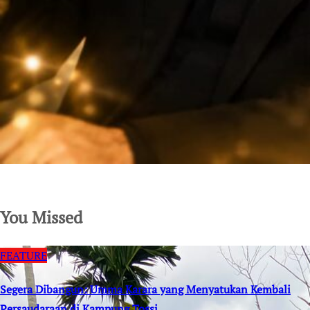
SuarNews.com
You Missed
FEATURE
Segera Dibangun: Umma Karara yang Menyatukan Kembali
Persaudaraan di Kampung Tossi