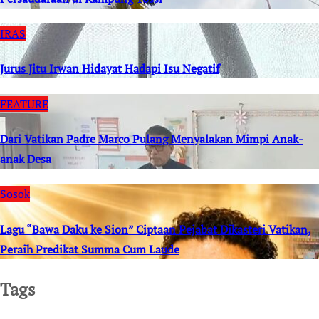
IRAS
Jurus Jitu Irwan Hidayat Hadapi Isu Negatif
FEATURE
Dari Vatikan Padre Marco Pulang Menyalakan Mimpi Anak-
anak Desa
Sosok
Lagu “Bawa Daku ke Sion” Ciptaan Pejabat Dikasteri Vatikan,
Peraih Predikat Summa Cum Laude
Tags