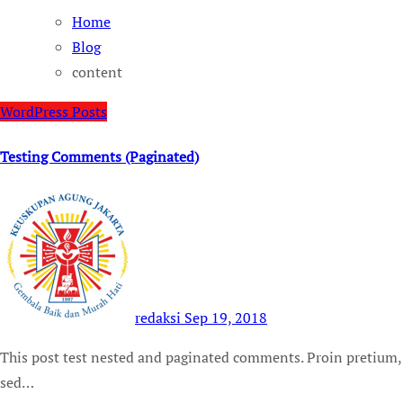
Home
Blog
content
WordPress Posts
Testing Comments (Paginated)
redaksi
Sep 19, 2018
This post test nested and paginated comments. Proin pretium, leo ac pellentesque mollis, felis nunc ultrices eros,
sed…