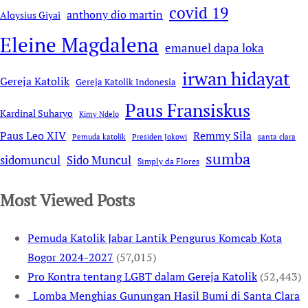
covid 19
anthony dio martin
Aloysius Giyai
Eleine Magdalena
emanuel dapa loka
irwan hidayat
Gereja Katolik
Gereja Katolik Indonesia
Paus Fransiskus
Kardinal Suharyo
Kimy Ndelo
Remmy Sila
Paus Leo XIV
Pemuda katolik
Presiden Jokowi
santa clara
sumba
sidomuncul
Sido Muncul
Simply da Flores
Most Viewed Posts
Pemuda Katolik Jabar Lantik Pengurus Komcab Kota
Bogor 2024-2027
(57,015)
Pro Kontra tentang LGBT dalam Gereja Katolik
(52,443)
Lomba Menghias Gunungan Hasil Bumi di Santa Clara