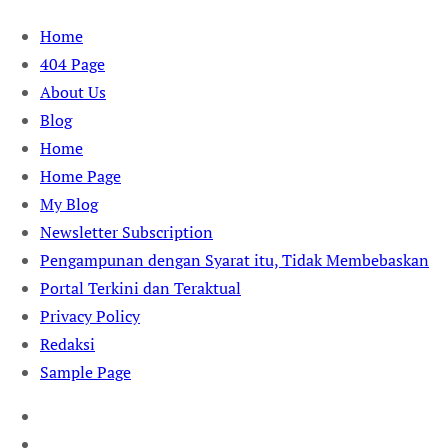
Skip
Home
to
404 Page
content
About Us
Blog
Home
Home Page
My Blog
Newsletter Subscription
Pengampunan dengan Syarat itu, Tidak Membebaskan
Portal Terkini dan Teraktual
Privacy Policy
Redaksi
Sample Page