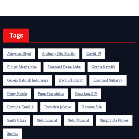
Tags
Aloysius Giyai
Anthony Dio Martin
Covid 19
Eleine Magdalena
Emanuel Dapa Loka
Gereja Katolik
Gereja Katolik Indonesia
Irwan Hidayat
Kardinal Suharyo
Kimy Ndelo
Paus Fransiskus
Paus Leo XIV
Pemuda Katolik
Presiden Jokowi
Remmy Sila
Santa Clara
Sidomuncul
Sido Muncul
Simply Da Flores
Sumba