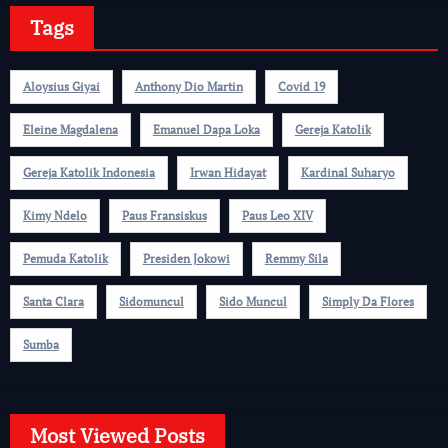
Tags
Aloysius Giyai
Anthony Dio Martin
Covid 19
Eleine Magdalena
Emanuel Dapa Loka
Gereja Katolik
Gereja Katolik Indonesia
Irwan Hidayat
Kardinal Suharyo
Kimy Ndelo
Paus Fransiskus
Paus Leo XIV
Pemuda Katolik
Presiden Jokowi
Remmy Sila
Santa Clara
Sidomuncul
Sido Muncul
Simply Da Flores
Sumba
Most Viewed Posts