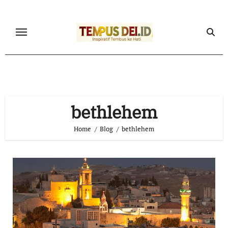
Skip
to
content
bethlehem
Home
Blog
bethlehem