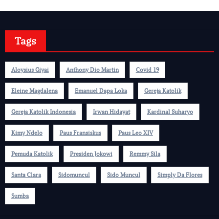
Tags
Aloysius Giyai
Anthony Dio Martin
Covid 19
Eleine Magdalena
Emanuel Dapa Loka
Gereja Katolik
Gereja Katolik Indonesia
Irwan Hidayat
Kardinal Suharyo
Kimy Ndelo
Paus Fransiskus
Paus Leo XIV
Pemuda Katolik
Presiden Jokowi
Remmy Sila
Santa Clara
Sidomuncul
Sido Muncul
Simply Da Flores
Sumba