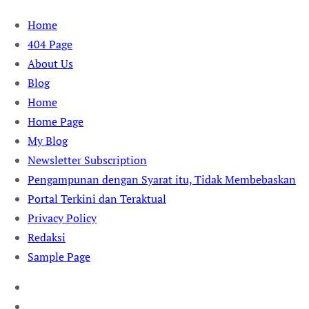
Skip
Home
to
404 Page
content
About Us
Blog
Home
Home Page
My Blog
Newsletter Subscription
Pengampunan dengan Syarat itu, Tidak Membebaskan
Portal Terkini dan Teraktual
Privacy Policy
Redaksi
Sample Page