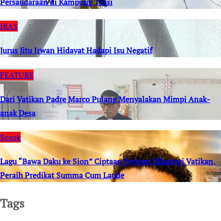
Persaudaraan di Kampung Tossi
IRAS
Jurus Jitu Irwan Hidayat Hadapi Isu Negatif
FEATURE
Dari Vatikan Padre Marco Pulang Menyalakan Mimpi Anak-
anak Desa
Sosok
Lagu “Bawa Daku ke Sion” Ciptaan Pejabat Dikasteri Vatikan,
Peraih Predikat Summa Cum Laude
Tags