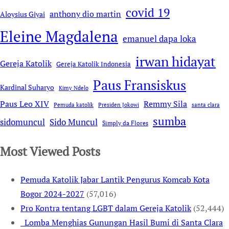
covid 19
anthony dio martin
Aloysius Giyai
Eleine Magdalena
emanuel dapa loka
irwan hidayat
Gereja Katolik
Gereja Katolik Indonesia
Paus Fransiskus
Kardinal Suharyo
Kimy Ndelo
Remmy Sila
Paus Leo XIV
Pemuda katolik
Presiden Jokowi
santa clara
sumba
sidomuncul
Sido Muncul
Simply da Flores
Most Viewed Posts
Pemuda Katolik Jabar Lantik Pengurus Komcab Kota
Bogor 2024-2027
(57,016)
Pro Kontra tentang LGBT dalam Gereja Katolik
(52,444)
Lomba Menghias Gunungan Hasil Bumi di Santa Clara