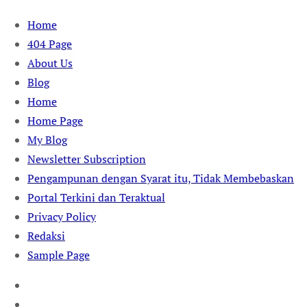
Skip
Home
to
404 Page
content
About Us
Blog
Home
Home Page
My Blog
Newsletter Subscription
Pengampunan dengan Syarat itu, Tidak Membebaskan
Portal Terkini dan Teraktual
Privacy Policy
Redaksi
Sample Page