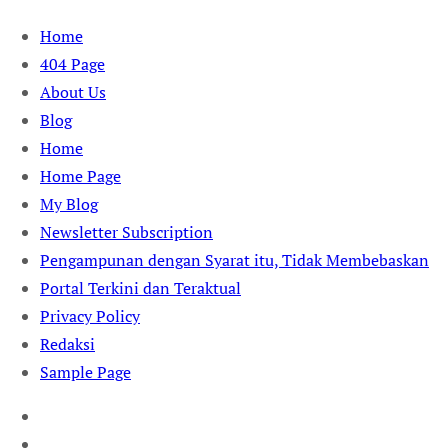
Skip
Home
to
404 Page
content
About Us
Blog
Home
Home Page
My Blog
Newsletter Subscription
Pengampunan dengan Syarat itu, Tidak Membebaskan
Portal Terkini dan Teraktual
Privacy Policy
Redaksi
Sample Page