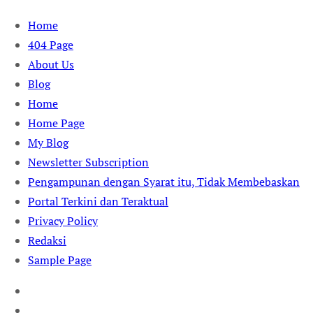
Skip
Home
to
404 Page
content
About Us
Blog
Home
Home Page
My Blog
Newsletter Subscription
Pengampunan dengan Syarat itu, Tidak Membebaskan
Portal Terkini dan Teraktual
Privacy Policy
Redaksi
Sample Page