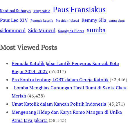
Paus Fransiskus
Kardinal Suharyo
Kimy Ndelo
Remmy Sila
Paus Leo XIV
Pemuda katolik
Presiden Jokowi
santa clara
sumba
sidomuncul
Sido Muncul
Simply da Flores
Most Viewed Posts
Pemuda Katolik Jabar Lantik Pengurus Komcab Kota
Bogor 2024-2027
(57,017)
Pro Kontra tentang LGBT dalam Gereja Katolik
(52,446)
Lomba Menghias Gunungan Hasil Bumi di Santa Clara
Meriah
(46,438)
Umat Katolik dalam Kancah Politik Indonesia
(45,271)
Mengenang Hidup dan Karya Romo Mangun di Unika
Atma Jaya Jakarta
(38,143)