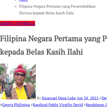
Filipina Negara Pertama yang Persembahkan
Dirinya kepada Belas Kasih Ilahi
GEREJA UNIVERSAL
Filipina Negara Pertama yang 
kepada Belas Kasih Ilahi
By
Emanuel Dapa Loka
Apr 28, 2025
#
De
#
Gereja Philipina
#
Kardinal Pablo Virgilio David
#
Kerahiman I