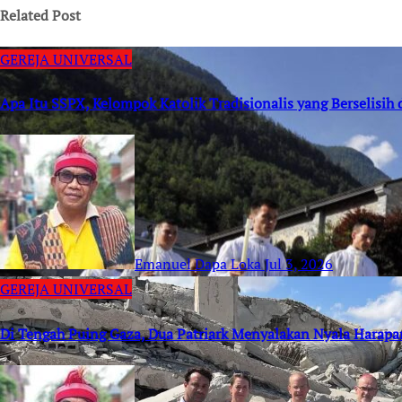
Related Post
GEREJA UNIVERSAL
Apa Itu SSPX, Kelompok Katolik Tradisionalis yang Berselisih
Emanuel Dapa Loka
Jul 3, 2026
GEREJA UNIVERSAL
Di Tengah Puing Gaza, Dua Patriark Menyalakan Nyala Harapa