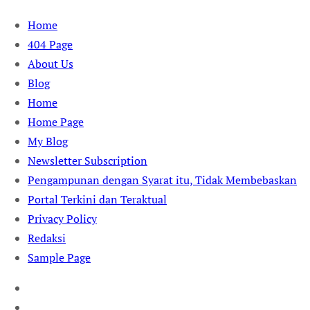
Skip
Home
to
404 Page
content
About Us
Blog
Home
Home Page
My Blog
Newsletter Subscription
Pengampunan dengan Syarat itu, Tidak Membebaskan
Portal Terkini dan Teraktual
Privacy Policy
Redaksi
Sample Page