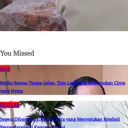
SuarNews.com
You Missed
IRAS
Ketika Semua Terasa Gelap, Tom Lembong Menemukan Cinta
yang Nyata
FEATURE
Segera Dibangun: Umma Karara yang Menyatukan Kembali
Persaudaraan di Kampung Tossi