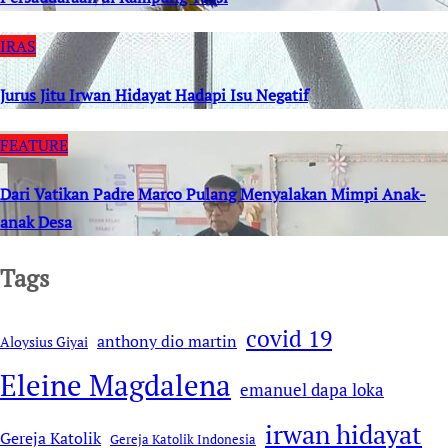
IRAS
Jurus Jitu Irwan Hidayat Hadapi Isu Negatif
FEATURE
Dari Vatikan Padre Marco Pulang Menyalakan Mimpi Anak-
anak Desa
Tags
covid 19
anthony dio martin
Aloysius Giyai
Eleine Magdalena
emanuel dapa loka
irwan hidayat
Gereja Katolik
Gereja Katolik Indonesia