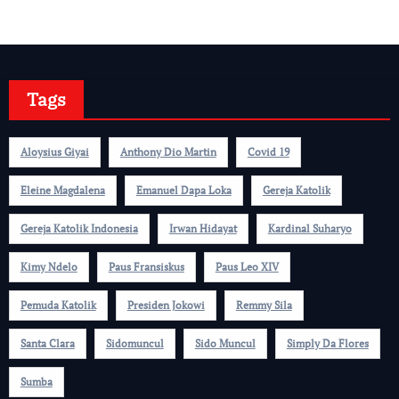
Tags
Aloysius Giyai
Anthony Dio Martin
Covid 19
Eleine Magdalena
Emanuel Dapa Loka
Gereja Katolik
Gereja Katolik Indonesia
Irwan Hidayat
Kardinal Suharyo
Kimy Ndelo
Paus Fransiskus
Paus Leo XIV
Pemuda Katolik
Presiden Jokowi
Remmy Sila
Santa Clara
Sidomuncul
Sido Muncul
Simply Da Flores
Sumba