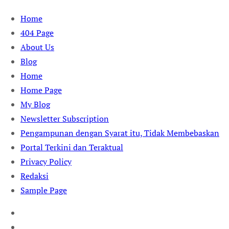
Skip
Home
to
404 Page
content
About Us
Blog
Home
Home Page
My Blog
Newsletter Subscription
Pengampunan dengan Syarat itu, Tidak Membebaskan
Portal Terkini dan Teraktual
Privacy Policy
Redaksi
Sample Page