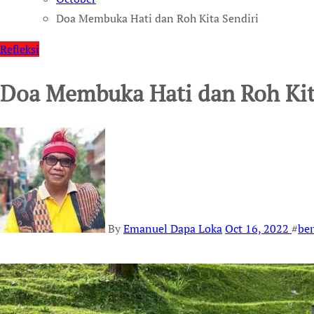
Doa Membuka Hati dan Roh Kita Sendiri
Refleksi
Doa Membuka Hati dan Roh Kit
By
Emanuel Dapa Loka
Oct 16, 2022
#
be