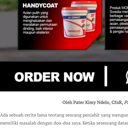
Oleh Pater Kimy Ndelo, CSsR,
P
A
da sebuah cerita lama tentang seorang penjahit yang mengunj
memiliki masalah dengan doa-doa saya. Ketika seseorang data