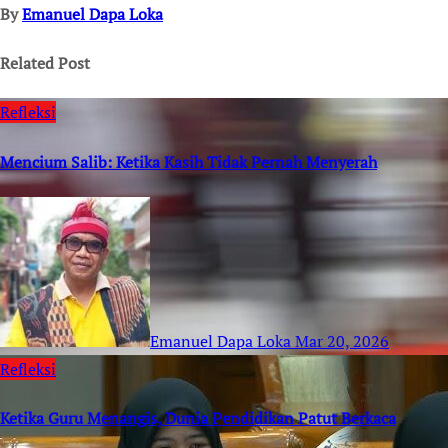
By
Emanuel Dapa Loka
Related Post
Refleksi
Mencium Salib: Ketika Kasih Tidak Pernah Menyerah
Emanuel Dapa Loka
Mar 20, 2026
Refleksi
Ketika Guru Menangis, Dunia Pendidikan Patut Berkaca