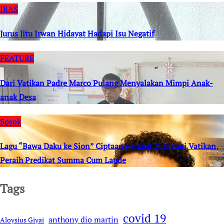
IRAS
Jurus Jitu Irwan Hidayat Hadapi Isu Negatif
FEATURE
Dari Vatikan Padre Marco Pulang Menyalakan Mimpi Anak-
anak Desa
Sosok
Lagu “Bawa Daku ke Sion” Ciptaan Pejabat Dikasteri Vatikan,
Peraih Predikat Summa Cum Laude
Tags
covid 19
anthony dio martin
Aloysius Giyai