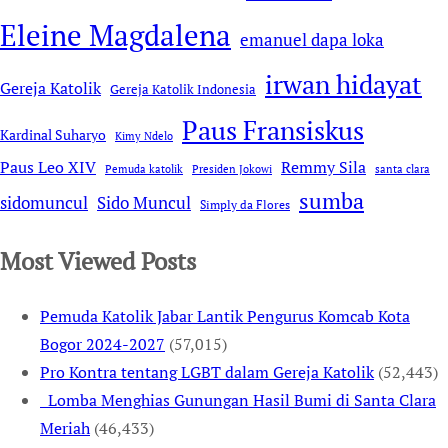
Eleine Magdalena
emanuel dapa loka
irwan hidayat
Gereja Katolik
Gereja Katolik Indonesia
Paus Fransiskus
Kardinal Suharyo
Kimy Ndelo
Remmy Sila
Paus Leo XIV
Pemuda katolik
Presiden Jokowi
santa clara
sumba
sidomuncul
Sido Muncul
Simply da Flores
Most Viewed Posts
Pemuda Katolik Jabar Lantik Pengurus Komcab Kota
Bogor 2024-2027
(57,015)
Pro Kontra tentang LGBT dalam Gereja Katolik
(52,443)
Lomba Menghias Gunungan Hasil Bumi di Santa Clara
Meriah
(46,433)